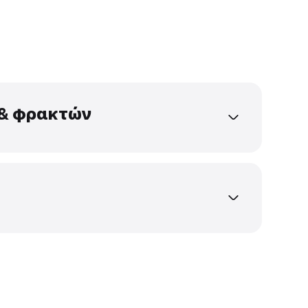
ς
ια.
ς
, γκαράζ & φρακτών