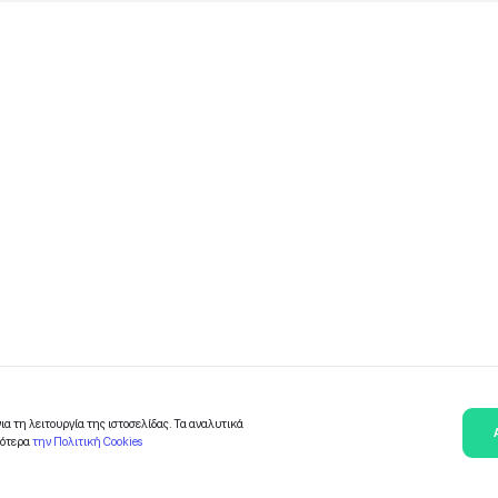
Μπόνους και Συνεργάτε
μο στο
allery
Επικοινωνήστε μαζι μας
Όροι και προϋποθέσεις της πλατφό
Πολιτική απορρήτου και προστασία
ΠΟΛΙΤΙΚΗ ΧΡΗΣΗΣ COOKIES