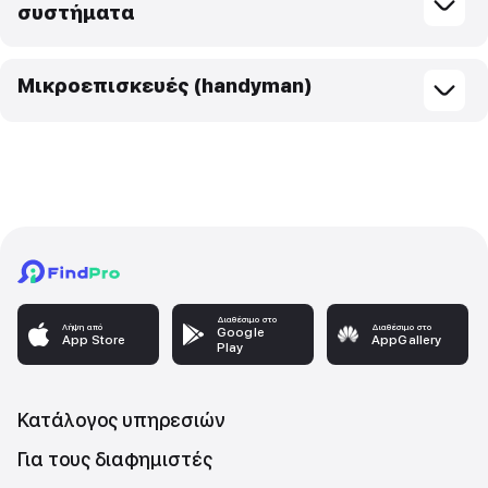
συστήματα
Μικροεπισκευές (handyman)
Διαθέσιμο στο
Λήψη από
Διαθέσιμο στο
Google
App Store
AppGallery
Play
Κατάλογος υπηρεσιών
Για τους διαφημιστές