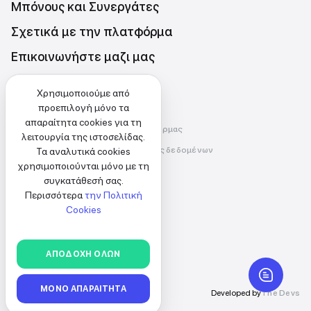
Μπόνους και Συνεργάτες
Σχετικά με την πλατφόρμα
Επικοινωνήστε μαζι μας
Τιμές
Χρησιμοποιούμε από
προεπιλογή μόνο τα
απαραίτητα cookies για τη
Όροι και προϋποθέσεις της πλατφόρμας
λειτουργία της ιστοσελίδας.
Πολιτική απορρήτου και προστασίας δεδομένων
Τα αναλυτικά cookies
χρησιμοποιούνται μόνο με τη
ΠΟΛΙΤΙΚΗ ΧΡΗΣΗΣ COOKIES
συγκατάθεσή σας.
Περισσότερα
την Πολιτική
EL
Cookies
ΕΠΙΛΟΓΉ
ΑΠΟΔΟΧΗ ΟΛΩΝ
ΠΙΣΩ
ΜΟΝΟ ΑΠΑΡΑΙΤΗΤΑ
© FindPro,
2026
Developed by
The Devs