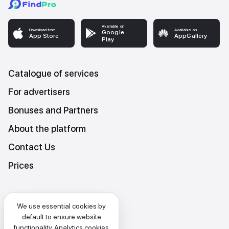
Available on
Download from
Available on
Google
App Store
AppGallery
Play
Catalogue of services
For advertisers
Bonuses and Partners
About the platform
Contact Us
Prices
Platform Terms and Conditions
We use essential cookies by
Privacy and data protection policy
default to ensure website
functionality. Analytics cookies