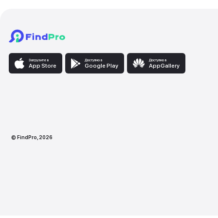
Загрузите в
Доступно в
Доступно
App Store
Google Play
AppG