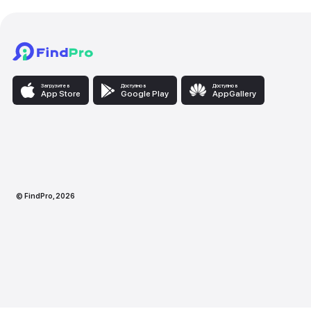
Загрузите в
Доступно в
Доступно
App Store
Google Play
AppG