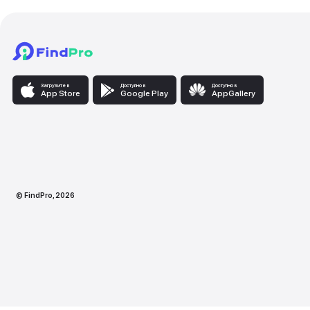
Загрузите в
Доступно в
Доступно
App Store
Google Play
AppG