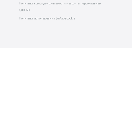
Каталог услуг
Бонусы и Партнеры
 в
allery
Напишите нам
Правила и условия использован