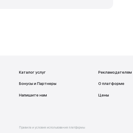
оты
дверей