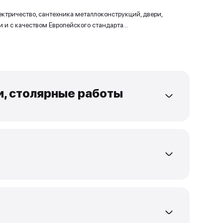
 числе; мебель,электричество, сантехника металлокон
ты сдаются в сроки и с качеством Европейского станда
нт мебели, столярные рабо