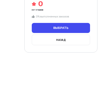
струкций, двери,
рта...
ты