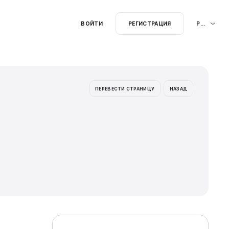
ищу.....
бщения: