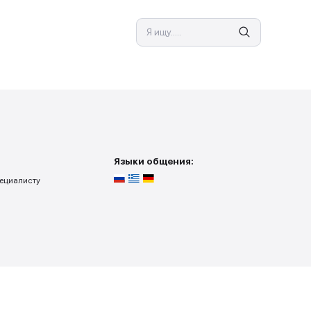
Я 
СПЕЦИАЛИСТ
луги
Языки о
 — вы приедете к специалисту
 поиска заказов