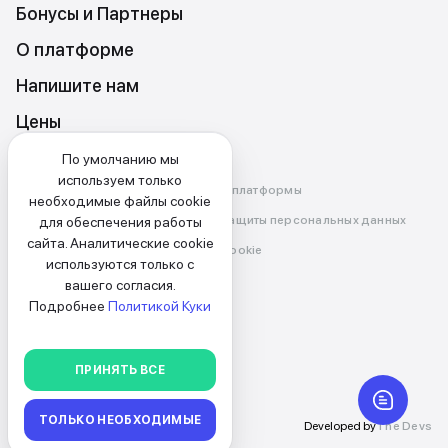
Бонусы и Партнеры
О платформе
Напишите нам
Цены
По умолчанию мы
используем только
Правила и условия использования платформы
необходимые файлы cookie
Политика конфиденциальности и защиты персональных данных
для обеспечения работы
сайта. Аналитические cookie
Политика использования файлов cookie
используются только с
вашего согласия.
РУС
Подробнее
Политикой Куки
ВЫБРАТЬ
ПРИНЯТЬ ВСЕ
НАЗАД
ТОЛЬКО НЕОБХОДИМЫЕ
© FindPro,
2026
Developed by
The Devs