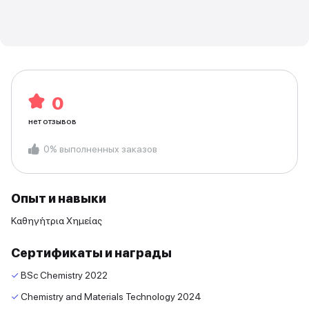
0
нет отзывов
0
%
выполненных заказов
Опыт и навыки
Καθηγήτρια Χημείας
Сертификаты и награды
✓
BSc Chemistry
2022
✓
Chemistry and Materials Technology
2024