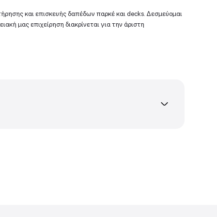
γκατάστασης, συντήρησης και επισκευής δαπέδων παρκ
γασίας. Η οικογενειακή μας επιχείρηση διακρίνεται γι
лов