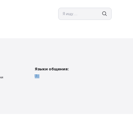
Я 
СПЕЦИАЛИСТ
луги
Языки общения
, без личной встречи
 поиска заказов