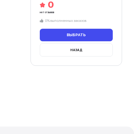
έ και decks. Δεσμεύομαι
α την άριστη