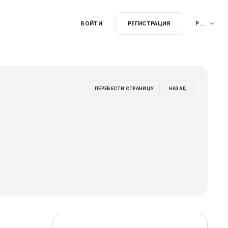
ищу.....
: