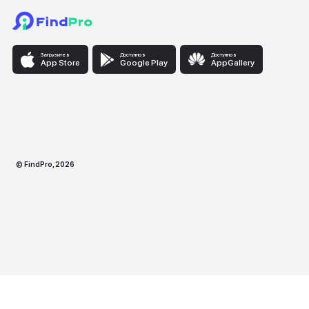
Загрузите в
Доступно в
Доступно
App Store
Google Play
AppG