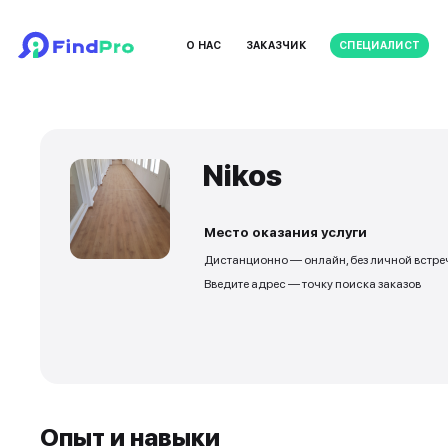
О НАС
ЗАКАЗЧИК
Nikos
Место оказания ус
Дистанционно — онлайн
Введите адрес — точку