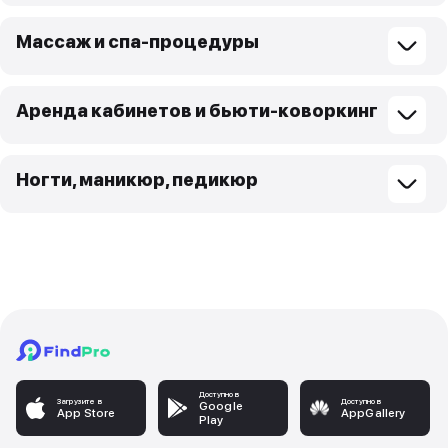
Массаж и спа-процедуры
Аренда кабинетов и бьюти-коворкинг
Ногти, маникюр, педикюр
Доступно в
Загрузите в
Доступно в
Google
App Store
AppGallery
Play